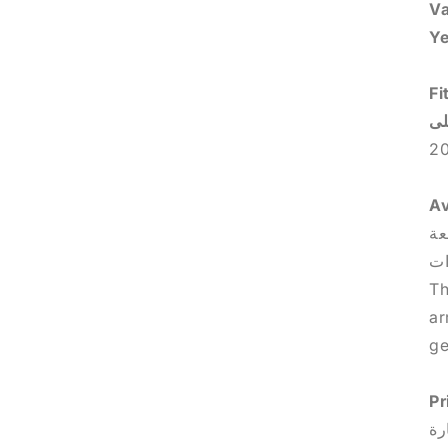
Fi
2
Th
ar
ge