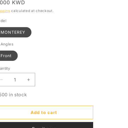
egular
.000 KWD
o
rice
ipping
calculated at checkout.
n
del
MONTEREY
l Angles
Front
antity
antity
Decrease
Increase
quantity
quantity
for
for
500 in stock
جلدة
جلدة
مفصل
مفصل
Add to cart
CV
CV
-
-
MERCURY
MERCURY