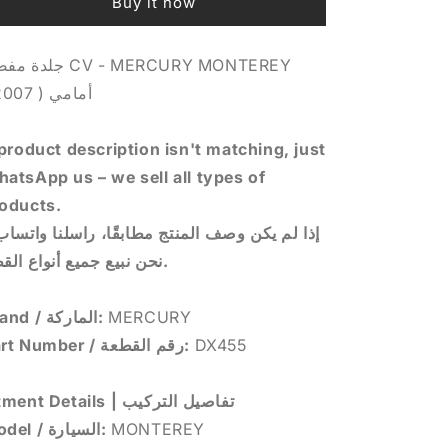
Buy it now
MONTEREY
MONTEREY
أمامي
أمامي
(
(
جل CV - MERCURY MONTEREY
2007
2007
أمامي ( 2007 )
)
)
 product description isn't matching, just
atsApp us – we sell all types of
oducts.
إذا لم يكن وصف المنتج مطابقًا، راسلنا واتس –
نحن نبيع جميع أنواع القطع.
Brand / الماركة:
MERCURY
Part Number / رقم القطعة:
DX455
Fitment Details | تفاصيل التركيب
Model / السيارة:
MONTEREY