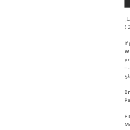
دة مفصل
If
Wh
pr
اب