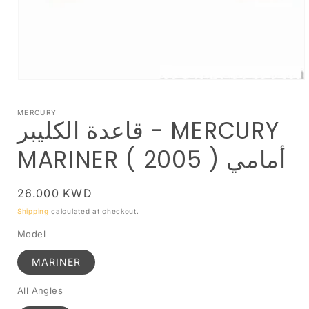
Open
media
1
MERCURY
in
قاعدة الكليبر - MERCURY
modal
MARINER أمامي ( 2005 )
Regular
26.000 KWD
price
Shipping
calculated at checkout.
Model
MARINER
All Angles