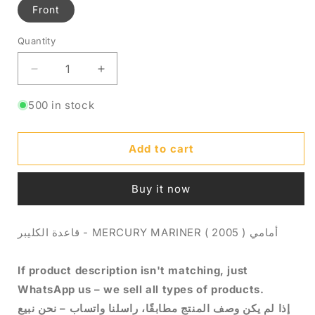
Front
Quantity
Quantity
Decrease
Increase
quantity
quantity
for
for
500 in stock
قاعدة
قاعدة
الكليبر
الكليبر
Add to cart
-
-
MERCURY
MERCURY
MARINER
MARINER
Buy it now
أمامي
أمامي
(
(
2005
2005
قاعدة الكليبر - MERCURY MARINER أمامي ( 2005 )
)
)
If product description isn't matching, just
WhatsApp us – we sell all types of products.
إذا لم يكن وصف المنتج مطابقًا، راسلنا واتساب – نحن نبيع